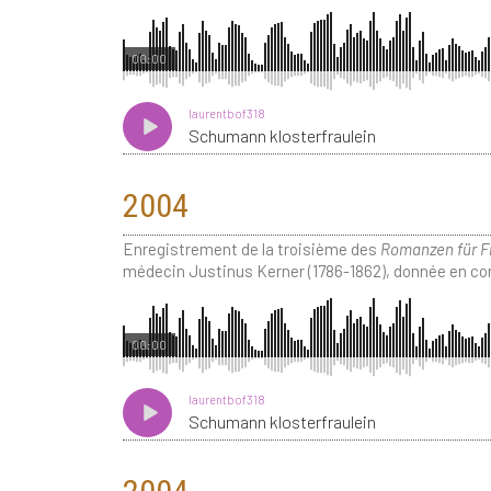
00:00
laurentbof318
Schumann klosterfraulein
2004
Enregistrement de la troisième des
Romanzen für 
médecin Justinus Kerner (1786-1862), donnée en concer
00:00
laurentbof318
Schumann klosterfraulein