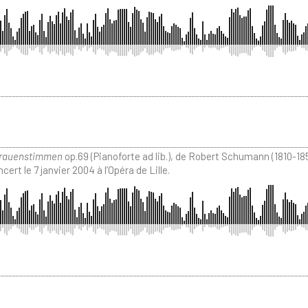
Frauenstimmen
op.69 (Pianoforte ad lib.), de Robert Schumann (1810-185
t le 7 janvier 2004 à l’Opéra de Lille.