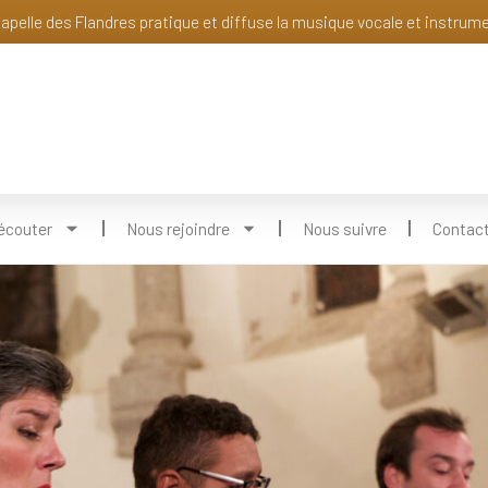
apelle des Flandres pratique et diffuse la musique vocale et instrum
écouter
Nous rejoindre
Nous suivre
Contac