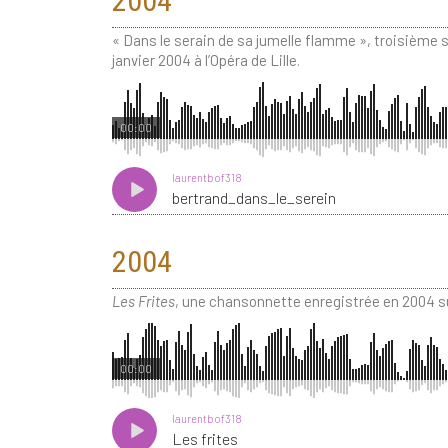
2004
« Dans le serain de sa jumelle flamme », troisième
janvier 2004 à l’Opéra de Lille.
00:00
laurentbof318
bertrand_dans_le_serein
2004
Les Frites
, une chansonnette enregistrée en 2004 sur
00:00
laurentbof318
Les frites