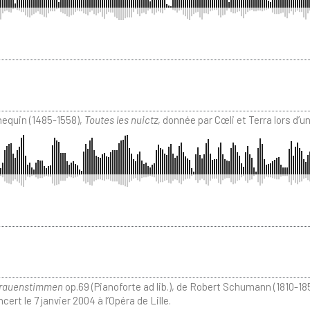
equin (1485-1558),
Toutes les nuictz
, donnée par Cœli et Terra lors d’un
Frauenstimmen
op.69 (Pianoforte ad lib.), de Robert Schumann (1810-185
t le 7 janvier 2004 à l’Opéra de Lille.