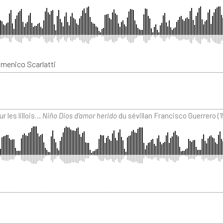
omenico Scarlatti
r les lillois…
Niño Dios d’amor herido
du sévillan Francisco Guerrero (1