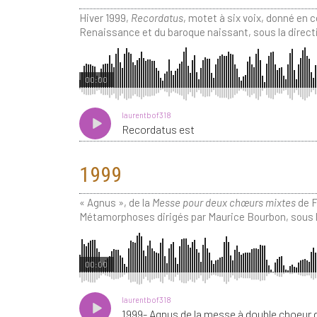
Hiver 1999,
Recordatus
, motet à six voix, donné en 
Renaissance et du baroque naissant, sous la direct
00:00
laurentbof318
Recordatus est
1999
« Agnus », de la
Messe pour deux chœurs mixtes
de F
Métamorphoses dirigés par Maurice Bourbon, sous l
00:00
laurentbof318
1999- Agnus de la messe à double choeur 