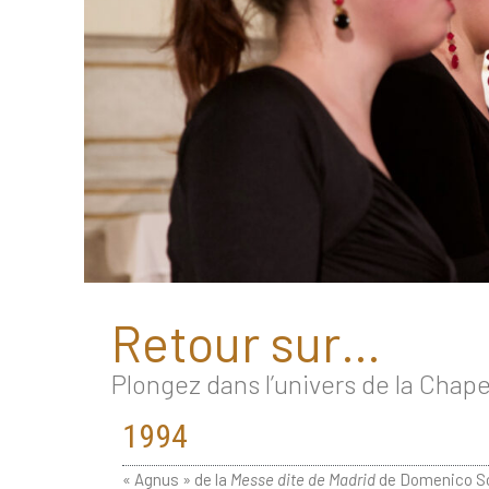
Retour sur…​
Plongez dans l’univers de la Chape
1994
« Agnus » de la
Messe dite de Madrid
de Domenico Sca