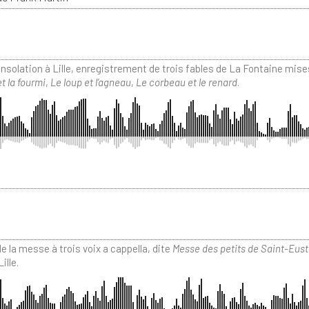
solation à Lille, enregistrement de trois fables de La Fontaine mis
t la fourmi
,
Le loup et l’agneau
,
Le corbeau et le renard
.
la messe à trois voix a cappella, dite
Messe des petits de Saint-Eust
ille.