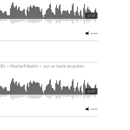
01:47
6), « Klosterfräulein », sur un texte du poète-
01:47