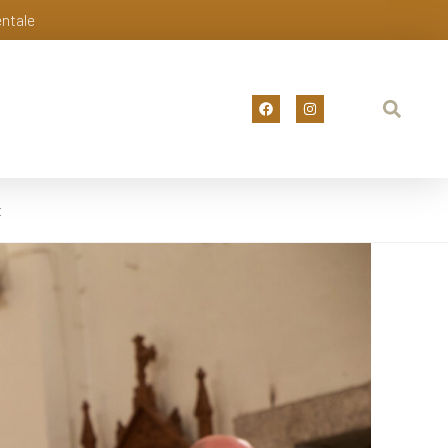
entale
t