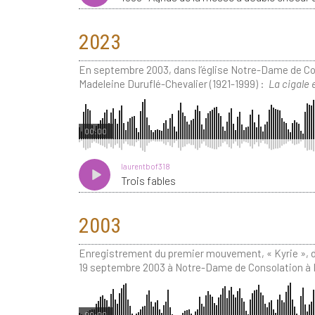
2023
En septembre 2003, dans l’église Notre-Dame de Con
Madeleine Duruflé-Chevalier (1921-1999) :
La cigale e
00:00
laurentbof318
Trois fables
2003
Enregistrement du premier mouvement, « Kyrie », de 
19 septembre 2003 à Notre-Dame de Consolation à L
00:00