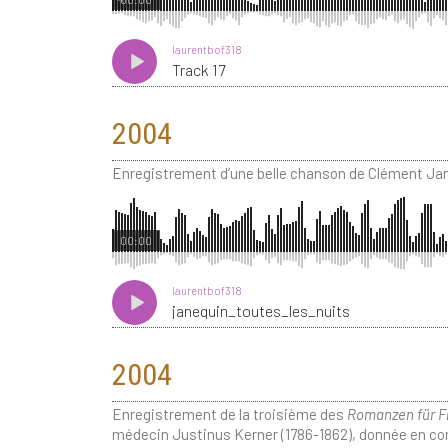
laurentbof318
Track 17
2004
Enregistrement d’une belle chanson de Clément Jan
00:00
laurentbof318
janequin_toutes_les_nuits
2004
Enregistrement de la troisième des
Romanzen für 
médecin Justinus Kerner (1786-1862), donnée en concer