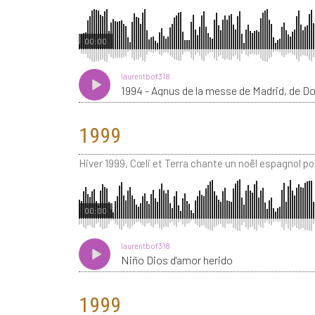
00:00
laurentbof318
1994 - Agnus de la messe de Madrid, de D
1999
Hiver 1999, Cœli et Terra chante un noël espagnol pou
00:00
laurentbof318
Niño Dios d'amor herido
1999